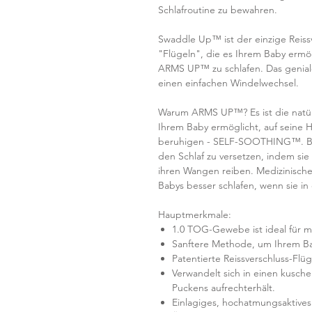
Schlafroutine zu bewahren.
Swaddle Up™ ist der einzige Reiss
"Flügeln", die es Ihrem Baby ermögl
ARMS UP™ zu schlafen. Das genial
einen einfachen Windelwechsel.
Warum ARMS UP™? Es ist die natürli
Ihrem Baby ermöglicht, auf seine H
beruhigen - SELF-SOOTHING™. Bab
den Schlaf zu versetzen, indem sie
ihren Wangen reiben. Medizinisch
Babys besser schlafen, wenn sie in 
Hauptmerkmale:
1.0 TOG-Gewebe ist ideal für m
Sanftere Methode, um Ihrem B
Patentierte Reissverschluss-Flüg
Verwandelt sich in einen kusche
Puckens aufrechterhält.
Einlagiges, hochatmungsaktive