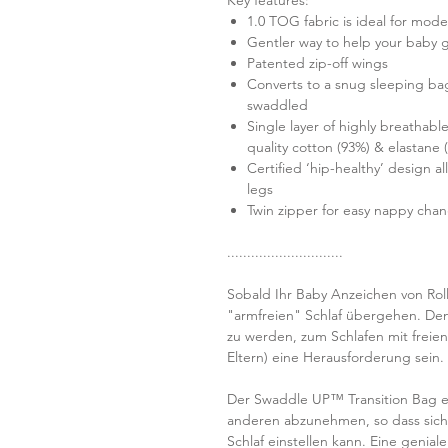
Key features:
1.0 TOG fabric is ideal for mod
Gentler way to help your baby 
Patented zip-off wings
Converts to a snug sleeping bag
swaddled
Single layer of highly breathable
quality cotton (93%) & elastane 
Certified ‘hip-healthy’ design 
legs
Twin zipper for easy nappy cha
.............................
Sobald Ihr Baby Anzeichen von Rol
"armfreien" Schlaf übergehen. De
zu werden, zum Schlafen mit freien
Eltern) eine Herausforderung sein.
Der Swaddle UP™ Transition Bag e
anderen abzunehmen, so dass sich
Schlaf einstellen kann. Eine geniale