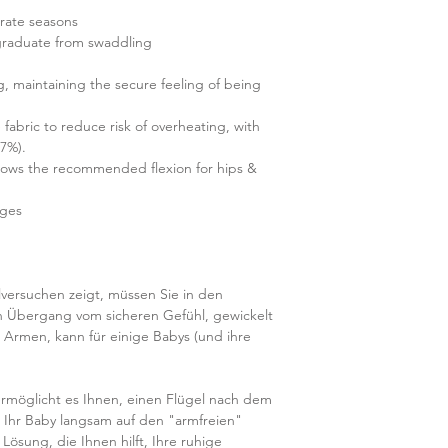
erate seasons
graduate from swaddling
, maintaining the secure feeling of being
 fabric to reduce risk of overheating, with
(7%).
allows the recommended flexion for hips &
nges
lversuchen zeigt, müssen Sie in den
n Übergang vom sicheren Gefühl, gewickelt
 Armen, kann für einige Babys (und ihre
rmöglicht es Ihnen, einen Flügel nach dem
 Ihr Baby langsam auf den "armfreien"
 Lösung, die Ihnen hilft, Ihre ruhige