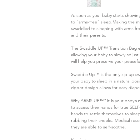
As soon as your baby starts showing 
to “arms-free” sleep.Making the m
swaddled to sleeping with arms fr
and their parents.
The Swaddle UP™ Transition Bag ena
allowing your baby to slowly adjust
will help you preserve your peacefu
Swaddle Up™ is the only zip-up sw
your baby to sleep in a natural po
zipper design allows for easy diap
Why ARMS UP™? It is your baby’s na
to access their hands for true SE
hands to settle themselves to sleep
rubbing their cheeks. Medical rese
they are able to self-soothe.