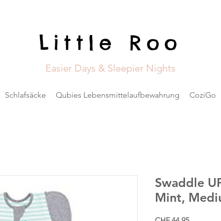
Little Roo
Easier Days & Sleepier Nights
Schlafsäcke
Qubies Lebensmittelaufbewahrung
CoziGo
Swaddle UP
Mint, Med
Preis
CHF 44.95