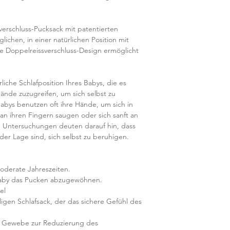
verschluss-Pucksack mit patentierten
ichen, in einer natürlichen Position mit
e Doppelreissverschluss-Design ermöglicht
che Schlafposition Ihres Babys, die es
ände zuzugreifen, um sich selbst zu
ys benutzen oft ihre Hände, um sich in
 an ihren Fingern saugen oder sich sanft an
e Untersuchungen deuten darauf hin, dass
der Lage sind, sich selbst zu beruhigen.
oderate Jahreszeiten.
aby das Pucken abzugewöhnen.
el
ligen Schlafsack, der das sichere Gefühl des
s Gewebe zur Reduzierung des