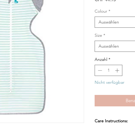
Colour
*
Auswählen
Size
*
Auswählen
Anzahl
*
Nicht verfügbar
Bena
Care Instructions:
Easy care: Machine w