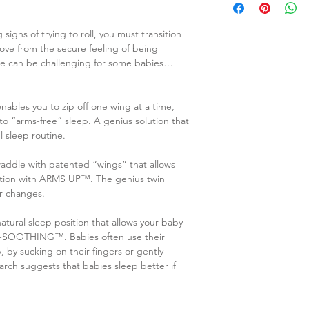
signs of trying to roll, you must transition
ove from the secure feeling of being
ee can be challenging for some babies…
bles you to zip off one wing at a time,
 to “arms-free” sleep. A genius solution that
l sleep routine.
addle with patented “wings” that allows
sition with ARMS UP™. The genius twin
er changes.
tural sleep position that allows your baby
LF-SOOTHING™. Babies often use their
, by sucking on their fingers or gently
arch suggests that babies sleep better if