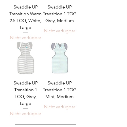
Swaddle UP
Swaddle UP
Transition Warm
Transition 1 TOG
2.5 TOG, White,
Grey, Medium
Large
Nicht verfügbar
Nicht verfügbar
Swaddle UP
Swaddle UP
Transition 1
Transition 1 TOG
TOG, Grey,
Mint, Medium
Large
Nicht verfügbar
Nicht verfügbar