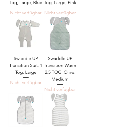
Tog, Large, Blue
Tog, Large, Pink
Nicht verfügbar
Nicht verfügbar
Swaddle UP
Swaddle UP
Transition Suit, 1
Transition Warm
Tog, Large
2.5 TOG, Olive,
Medium
Nicht verfügbar
Nicht verfügbar