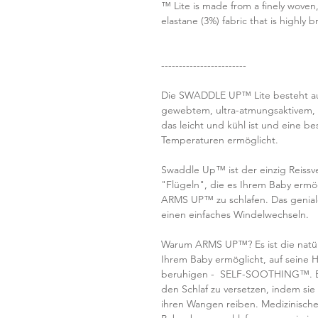
™ Lite is made from a finely woven, 
elastane (3%) fabric that is highly 
------------------------
Die SWADDLE UP™ Lite besteht aus 
gewebtem, ultra-atmungsaktivem
das leicht und kühl ist und eine 
Temperaturen ermöglicht.
Swaddle Up™ ist der einzig Reissv
"Flügeln", die es Ihrem Baby ermögl
ARMS UP™ zu schlafen. Das genial
einen einfaches Windelwechseln.
Warum ARMS UP™? Es ist die natürli
Ihrem Baby ermöglicht, auf seine H
beruhigen - SELF-SOOTHING™. Bab
den Schlaf zu versetzen, indem sie
ihren Wangen reiben. Medizinisch