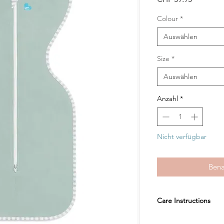
Colour
*
Auswählen
Size
*
Auswählen
Anzahl
*
Nicht verfügbar
Bena
Care Instructions
Easy care: Machine w