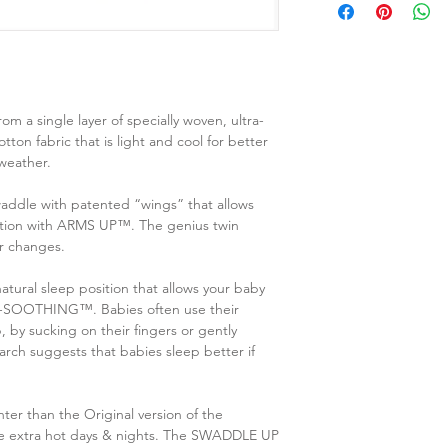
a single layer of specially woven, ultra-
ton fabric that is light and cool for better
 weather.
addle with patented “wings” that allows
sition with ARMS UP™. The genius twin
er changes.
tural sleep position that allows your baby
LF-SOOTHING™. Babies often use their
, by sucking on their fingers or gently
arch suggests that babies sleep better if
er than the Original version of the
se extra hot days & nights. The SWADDLE UP