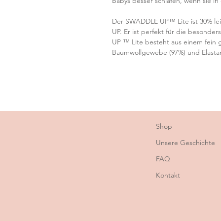
Babys besser schlafen, wenn sie in 
Der SWADDLE UP™ Lite ist 30% lei
UP. Er ist perfekt für die besond
UP ™ Lite besteht aus einem fein g
Baumwollgewebe (97%) und Elastan
Shop
Unsere Geschichte
FAQ
Kontakt