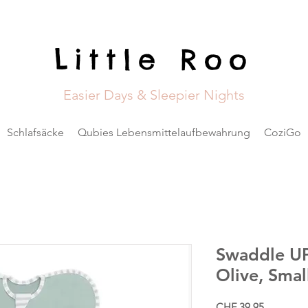
Little Roo
Easier Days & Sleepier Nights
Schlafsäcke
Qubies Lebensmittelaufbewahrung
CoziGo
Swaddle UP
Olive, Smal
Preis
CHF 39.95