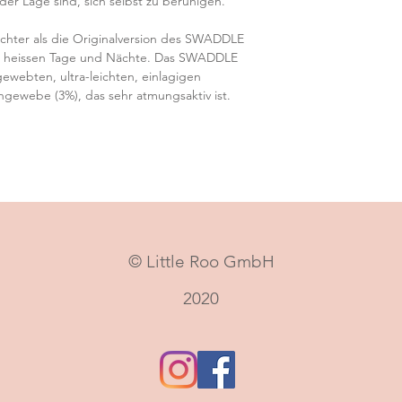
der Lage sind, sich selbst zu beruhigen.
chter als die Originalversion des SWADDLE
ers heissen Tage und Nächte. Das SWADDLE
ewebten, ultra-leichten, einlagigen
gewebe (3%), das sehr atmungsaktiv ist.
© Little Roo GmbH
2020