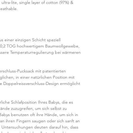
ultra-lite, single layer of cotton (97%) &
breathable.
einer einzigen Schicht speziell
, 0,2 TOG hochwertigem Baumwollgewebe,
bessere Temperaturregulierung bei wärmeren
erschluss-Pucksack mit patentierten
ichen, in einer natürlichen Position mit
e Doppelreissverschluss-Design ermöglicht
che Schlafposition Ihres Babys, die es
ände zuzugreifen, um sich selbst zu
ys benutzen oft ihre Hände, um sich in
 an ihren Fingern saugen oder sich sanft an
e Untersuchungen deuten darauf hin, dass