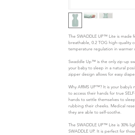
The SWADDLE UP™ Lite is made from 
breathable, 0.2 TOG high-quality cot
temperature regulation in warmer
Swaddle Up™ is the only zip-up sw
your baby to sleep in a natural po
zipper design allows for easy diap
Why ARMS UP™? It is your baby’s na
to access their hands for true SE
hands to settle themselves to sleep
rubbing their cheeks. Medical rese
they are able to self-soothe.
The SWADDLE UP™ Lite is 30% light
SWADDLE UP. It is perfect for tho