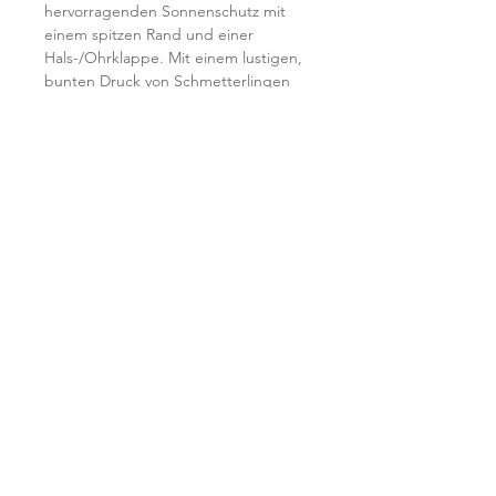
hervorragenden Sonnenschutz mit
einem spitzen Rand und einer
Hals-/Ohrklappe. Mit einem lustigen,
bunten Druck von Schmetterlingen
und Blumen auf weißem Hintergrund,
pass sie perfekt zu jedem
Sommeroutfit!
Er wurde in Australien entworfen und
besteht aus 100% hochwertiger
Baumwolle, wodurch sie weich und
sanft zur Babyhaut ist. Mit dem
verstellbaren Kopfband kann die
Kappe von 8 Monaten - 2 Jahren
verwendet werden.
Shop
Lieferung & Rücksendungen