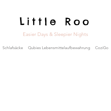
Little Roo
Easier Days & Sleepier Nights
Schlafsäcke
Qubies Lebensmittelaufbewahrung
CoziGo